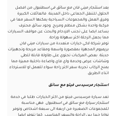
يعد
استئجار ميني فان مع سائق في اسطنبول
من افضل
الحلول للتنقل الجماعي داخل المدينة. فالعائلات الكبيرة
وفرق العمل والمجموعات السياحية يمكنها السفر معا في
مركبة واحدة بشكل منظم ومريح. وجود سائق محترف
يساعد ايضا على تجنب الازدحام والبحث عن مواقف السيارات
مما يجعل الرحلة اكثر سهولة وراحة.
توفر شركة لاكي خيارات متعددة من سيارات
ميني فان
بريميوم
المجهزة بمقصورة واسعة ومقاعد مريحة وتجهيزات
حديثة. بعض المركبات تحتوي على طاولة قابلة للطي
وشاشات عرض وخدمة واي فاي واضاءة داخلية مميزة مما
يمنح الركاب تجربة سفر اكثر راحة سواء للعمل او للاسترخاء
اثناء الطريق.
استئجار مرسيدس فيتو مع سائق
تعد سيارة مرسيدس فيتو من اكثر الخيارات طلبا في خدمة
استئجار سيارة مع سائق في اسطنبول
. فهي مناسبة
للمجموعات الصغيرة من اربعة الى سبعة اشخاص وتوفر
توازنا جيدا بين الراحة والسعر المناسب. كما تتوفر ايضا