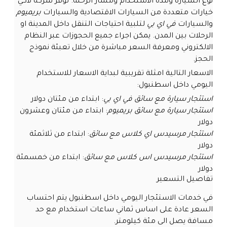
نوع السيارة ومدة الاستخدام ومسار الرحلة. توفر شركة لاكي
خيارات متعددة من السيارات الاقتصادية والسيارات
بريميوم
والسيارات
في اي بي
لتلبية احتياجات التنقل داخل المدينة او
الرحلات بين المدن. يمكن اجراء جميع الحجوزات عبر النظام
الالكتروني ومعرفة السعر مباشرة من خلال تعبئة نموذج
الحجز.
الاسعار التالية امثلة تقريبية لبداية الاسعار للاستخدام
اليومي داخل اسطنبول:
استئجار سيارة مع سائق في اي بي
: ابتداء من مئتان دولار
استئجار سيارة مع سائق بريميوم
: ابتداء من مئتان وعشرون
دولار
استئجار مرسيدس اي كلاس مع سائق
: ابتداء من ثلاثمئة
دولار
استئجار مرسيدس اس كلاس مع سائق
: ابتداء من خمسمئة
دولار
تفاصيل التسعير
في خدمات الاستئجار اليومي داخل اسطنبول يتم احتساب
السعر عادة على اساس ثماني ساعات استخدام مع حد
مسافة يصل الى مئة كيلومتر.