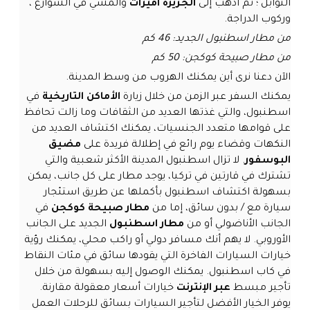
التوابل ؛ ثم اذهب إلى
الجزيرة اميرات
والمشي في الشوارع ،
وركوب الدراجة.
من مطار اسطنبول الجديد: 46 كم
من مطار صبيحة كوكجن: 50 كم
الآن دعنا نرى أين يمكنك الهروب من وسط المدينة.
يمكنك السفر عبر الزمن من خلال زيارة
الأماكن التاريخية
في
اسطنبول، والتي غذتها العديد من الثقافات وما زالت تحافظ
على قوامها متعدد الجنسيات، يمكنك اكتشاف العديد من
النكهات وقضاء يوم رائع في إطلالة فريدة على
مضيق
البوسفور
. لا تزال اسطنبول المدينة الأكثر شعبية والتي
تشترك في قارتين في تركيا، يوجد مطار على كل جانب، يمكن
بسهولة اكتشاف اسطنبول بأكملها عن طريق استئجار
سيارة مع / بدون سائق، إما من
مطار صبيحة كوكجن
في
الجانب الأناضولي أو من
مطار اسطنبول
الجديد على الجانب
الأوروبي. لا يهم أنك مسافر دولي أو راكب محلي، يمكنك رؤية
خيارات السيارات الفاخرة التي يقودها سائق في مئات النقاط
في كاب اسطنبول. يمكنك الوصول إليه بسهولة من خلال
تأجير مبسط
عبر الإنترنت
خيارات أسعار معقولة مقارنة.
يوفر الخيار الأفضل لتأجير السيارات بسائق للرحلات العمل