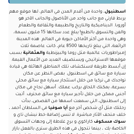
اسطنبول
، واحدة من أقدم المدن في العالم، لها موقع مهم
يربط قارتي مع جانب واحد من الأناضول والجانب الآخر هو
أوروبا. الديناميكية والتاريخ والطبيعة والثقافة والطعام
والفن والتسوق بالطبع! يبلغ عدد سكانها 15 مليون نسمة،
وهي واحدة من أكثر الأماكن حيوية في العالم. هذه المدينة
الرائعة، التي يبلغ تاريخها 8500 عام، كانت عاصمة ثلاث
إمبراطوريات عالمية مثل روما والبيزنطية
والعثمانية
بسبب
موقعها الاستراتيجي ويستضيف العديد من الأعمال القيمة.
إن أبسط طريقة لاستكشاف تلك المناطق الهائلة هي قيادة
سيارة مع سائق في اسطنبول. بغض النظر عن مكان
تواجدك في تركيا من خلال استئجار سيارة مع سائق محلي
بسرعة، يمكنك اللحاق بركب عملك. أسهل نجاح في مكان
أجنبي ممكن من خلال تأجير سيارة مع سائق محترف. أتيت
إلى اسطنبول، التي سمعت اسمها من القصص، بدأت
رحلتك مثل أي شخص آخر مع
آيا صوفيا
في السلطان أحمد ،
خلف متحف الآثار مباشرة. لا تنس إضافة خط نيشان تاي و
سوك مسكوف
كاراكوي و برج غلاطة إلى وجهات
التسوق
الخاصة بك
، بينما تتجول في هذه الطرق سترى بالفعل بازار