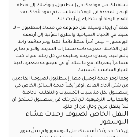
يستقبلك من موقعك في إسطنبول، ويوصّلك إلى نقطة
الإبحار المحددة في الوقت المناسب، ثم يعود لأخذك بعد
انتهاء الرحلة أو ينتظرك إن أردت ذلك.
نعلم أن إيجاد وسيلة نقل موثوقة في مساء إسطنبول — لا
سيما في الأحياء السياحية والطرق المؤدية إلى أرصفة
البوسفور — ليس أمراً سهلاً دائماً. لهذا يوفر سائقنا راحة
البال الكاملة: معرفة تامة بمسارات المدينة، والتزام صارم
بالمواعيد، وسيارة مريحة ونظيفة في كل رحلة. سواء كنت
مسافراً بمفردك، مع عائلتك، أو في مجموعة صغيرة، لدينا
الخيار المناسب لأمسيتك.
وكما نوفر
خدمة توصيل مطار إسطنبول
لضيوفنا القادمين
من شتى أنحاء العالم، نوفر أيضاً
خدمة السائق الخاص في
إسطنبول
لكل مناسبات الأمسيات والتنقلات الخاصة
والفعاليات الترفيهية. لأن تجربتك في إسطنبول تستحق أن
تبدأ بتنقل مريح وخالٍ من أي قلق.
النقل الخاص لضيوف رحلات عشاء
البوسفور
إن كنت قد رتّبت أمسيتك على البوسفور ولم يتبقَّ سوى