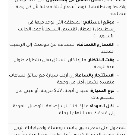
يعتمد سعر
النقل الخاص في إسطنبول
على عدة عوامل
واضحة ومنطقية، لا توجد أسعار ثابتة معلنة لأن كل رحلة
مختلفة:
موقع الاستلام:
المنطقة التي توجد فيها في
إسطنبول (المطار، تقسيم، السلطانأحمد، الجانب
الآسيوي...)
المسار والمسافة:
المسافة من موقعك إلى الرصيف
المحدد
وقت الانتظار:
ما إذا كان السائق يبقى ينتظرك طوال
مدة الرحلة
الاستئجار بالساعة:
إن أردت سيارة مع سائق لساعات
متعددة تشمل أكثر من وجهة
نوع السيارة:
سيدان أنيقة، SUV مريحة، أو ميني فان
للمجموعات
نقل العودة:
ما إذا كنت تريد إضافة التوصيل للعودة
إلى فندقك بعد انتهاء الرحلة
للحصول على سعر دقيق يناسب وضعك واحتياجاتك، يُرجى