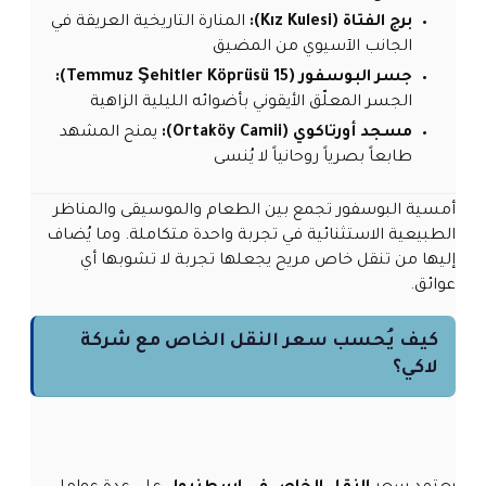
برج الفتاة (Kız Kulesi):
المنارة التاريخية العريقة في
الجانب الآسيوي من المضيق
جسر البوسفور (15 Temmuz Şehitler Köprüsü):
الجسر المعلّق الأيقوني بأضوائه الليلية الزاهية
مسجد أورتاكوي (Ortaköy Camii):
يمنح المشهد
طابعاً بصرياً روحانياً لا يُنسى
أمسية البوسفور تجمع بين الطعام والموسيقى والمناظر
الطبيعية الاستثنائية في تجربة واحدة متكاملة. وما يُضاف
إليها من تنقل خاص مريح يجعلها تجربة لا تشوبها أي
عوائق.
كيف يُحسب سعر النقل الخاص مع شركة
لاكي؟