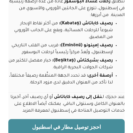
تنطلق
رحلات عشاء البوسفور
عادةً من عدة أرصفة رئيسية
في إسطنبول، تتوزع على الجانبَين الأوروبي والآسيوي من
المدينة. من أبرزها:
رصيف كاباتاش (Kabataş):
من أكثر نقاط الإبحار
شيوعاً للرحلات المسائية، ويقع على الجانب الأوروبي
من المضيق.
رصيف إمينونو (Eminönü):
قريب من القلب التاريخي
لإسطنبول، ويُعدّ مركزاً رئيسياً لرحلات البوسفور.
رصيف بشيكتاش (Beşiktaş):
خيار مفضل للكثير من
شركات الجولات البحرية الراقية.
أرصفة أخرى:
قد تحدد الجهة المنظِّمة رصيفاً مختلفاً،
لذا تأكد من العنوان الدقيق لدى مزود الرحلة.
عند حجزك لـ
نقل إلى رصيف كاباتاش
أو أي رصيف آخر، أخبرنا
بالعنوان الكامل وسنتولى الباقي. يمكنك أيضاً الاطلاع على
خدمات التوصيل المتاحة
في إسطنبول لمعرفة المزيد
احجز توصيل مطار في اسطنبول