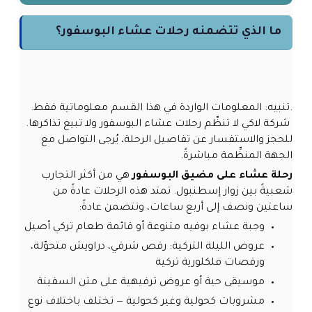
ما الذي تتضمنه رحلات عشاء البوسفور؟
.تنبيه: المعلومات الواردة في هذا القسم معلوماتية فقط.
شركة لاكي لا تنظّم رحلات عشاء البوسفور ولا تبيع تذاكرها.
للحجز والاستفسار عن تفاصيل الرحلة، يُرجى التواصل مع
الجهة المنظِّمة مباشرةً.
رحلة عشاء على مضيق البوسفور
هي من أكثر التجارب
شعبيةً بين زوار إسطنبول. تمتد هذه الرحلات عادةً من
ساعتين ونصف إلى أربع ساعات، وتتضمن عادةً:
وجبة عشاء بوفيه متنوعة أو قائمة طعام تركي أصيل
عروض الليلة التركية: رقص شرقي، دراويش متحوّلة،
ورقصات فلكلورية تركية
موسيقى حية أو عروض ترفيهية على متن السفينة
مشروبات كحولية وغير كحولية — تختلف باختلاف نوع