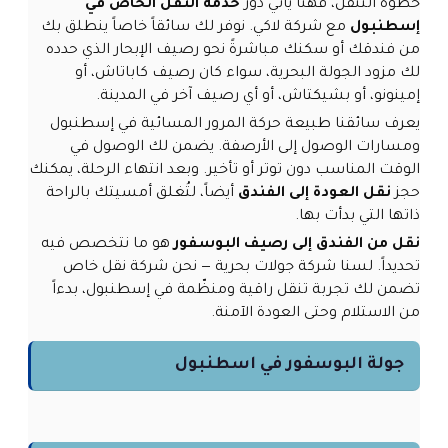
خطوة التنقل، فهنا يأتي دور
خدمة النقل الخاص في
إسطنبول
مع شركة لاكي. نوفر لك سائقاً خاصاً ينطلق بك
من فندقك أو سكنك مباشرةً نحو رصيف الإبحار الذي حدده
لك مزود الجولة البحرية، سواء كان رصيف كاباتاش، أو
إمينونو، أو بشيكتاش، أو أي رصيف آخر في المدينة.
يعرف سائقنا طبيعة حركة المرور المسائية في إسطنبول
ومسارات الوصول إلى الأرصفة. يضمن لك الوصول في
الوقت المناسب دون توتر أو تأخير. وبعد انتهاء الرحلة، يمكنك
حجز
نقل العودة إلى الفندق
أيضاً، لتُغلق أمسيتك بالراحة
ذاتها التي بدأت بها.
نقل من الفندق إلى رصيف البوسفور
هو ما نتخصص فيه
تحديداً. لسنا شركة جولات بحرية — نحن شركة نقل خاص
تضمن لك تجربة تنقل راقية ومنظّمة في إسطنبول، بدءاً
من الاستلام وحتى العودة الآمنة.
جولة البوسفور في اسطنبول