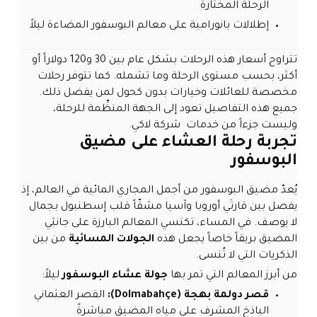
الرحلة المختارة
إطلالات بانورامية على معالم البوسفور المضاءة ليلاً
تتراوح أسعار هذه الرحلات بشكل عام بين 30 و120 دولاراً أو
أكثر، بحسب مستوى الرحلة وما تشمله. كما تتوفر رحلات
مخصصة للعائلات وخيارات بدون كحول لمن يفضل ذلك.
جميع هذه التفاصيل تعود إلى الجهة المنظِّمة للرحلة،
وليست جزءاً من خدمات شركة لاكي.
تجربة رحلة العشاء على مضيق
البوسفور
يُعدّ مضيق البوسفور من أجمل المجاري المائية في العالم، إذ
يفصل بين قارتَي أوروبا وآسيا مشقّاً قلب إسطنبول بجمال
لا يوصف. في المساء، تكتسي المعالم البارزة على جانبَي
المضيق بريقاً خاصاً يجعل هذه
الجولات المسائية
من بين
الذكريات التي لا تُنسى.
من أبرز المعالم التي تمر بها
جولة عشاء البوسفور
ليلاً:
قصر دولمة بهجة (Dolmabahçe):
القصر العثماني
الباذخ المشرف على مياه المضيق مباشرةً