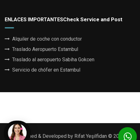
Check Service and Post
ENLACES IMPORTANTES
Alquiler de coche con conductor
Traslado Aeropuerto Estambul
Traslado al aeropuerto Sabiha Gokcen
Servicio de chófer en Estambul
POPULAR PAGES
Online Car Reservation
Airport Transfer
Car With Driver
Istanbul Airport Transfers
Chauffeur Service
TR Reservation
AR Reservation
RU Reservation
ZH Reservation
Designed & Developed by Rifat Yeşilfidan © 2026