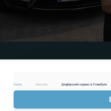
Home
›
Services
›
Шофёрский сервис в Стамбуле