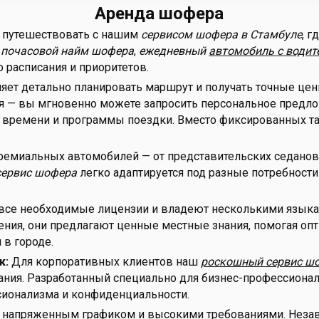
Аренда шофера
 путешествовать с нашим
сервисом шофера в Стамбуле
, 
м
почасовой найм шофера
,
ежедневный
автомобиль с водит
 расписания и приоритетов.
яет детально планировать маршрут и получать точные це
ия — вы мгновенно можете запросить персональное предло
ия, времени и программы поездки. Вместо фиксированных 
ремиальных автомобилей — от представительских седанов
сервис шофера
легко адаптируется под разные потребности
се необходимые лицензии и владеют несколькими языка
ия, они предлагают ценные местные знания, помогая оп
в городе.
к:
Для корпоративных клиентов наш
роскошный сервис ш
ия. Разработанный специально для бизнес-профессионалов
сионализма и конфиденциальности.
напряженным графиком и высокими требованиями. Незави