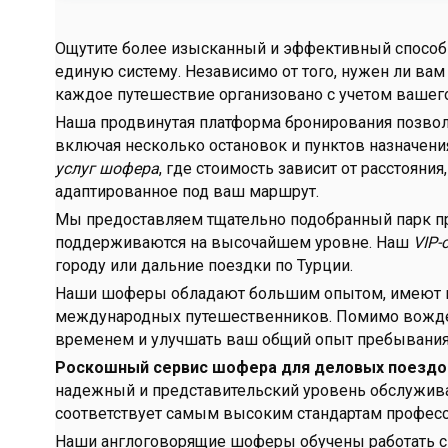
Ощутите более изысканный и эффективный способ
единую систему. Независимо от того, нужен ли ва
каждое путешествие организовано с учетом вашего
Наша продвинутая платформа бронирования позвол
включая несколько остановок и пунктов назначен
услуг шофера
, где стоимость зависит от расстоян
адаптированное под ваш маршрут.
Мы предоставляем тщательно подобранный парк п
поддерживаются на высочайшем уровне. Наш
VIP-
городу или дальние поездки по Турции.
Наши шоферы обладают большим опытом, имеют в
международных путешественников. Помимо вожден
временем и улучшать ваш общий опыт пребывания 
Роскошный сервис шофера для деловых поездо
надежный и представительский уровень обслуживан
соответствует самым высоким стандартам профес
Наши англоговорящие шоферы обучены работать с 