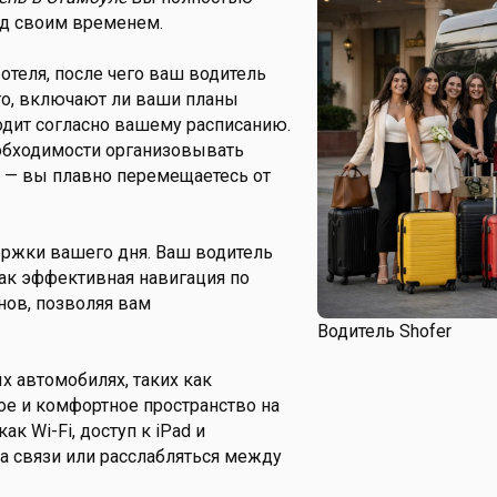
над своим временем.
отеля, после чего ваш водитель
го, включают ли ваши планы
одит согласно вашему расписанию.
обходимости организовывать
и — вы плавно перемещаетесь от
ржки вашего дня. Ваш водитель
ак эффективная навигация по
нов, позволяя вам
Водитель Shofer
 автомобилях, таких как
ое и комфортное пространство на
к Wi-Fi, доступ к iPad и
на связи или расслабляться между