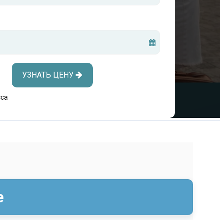
УЗНАТЬ ЦЕНУ
сса
е