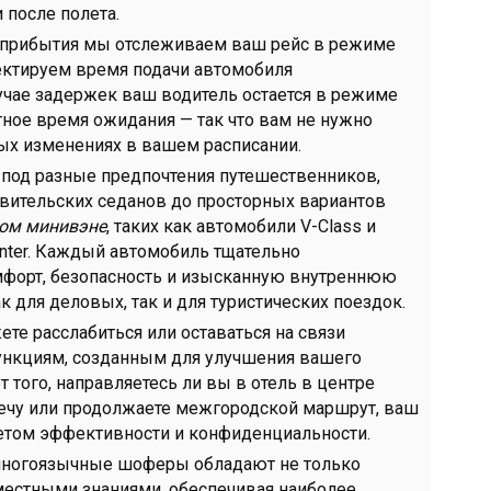
после полета.
 прибытия мы отслеживаем ваш рейс в режиме
ектируем время подачи автомобиля
учае задержек ваш водитель остается в режиме
ное время ожидания — так что вам не нужно
ых изменениях в вашем расписании.
 под разные предпочтения путешественников,
авительских седанов до просторных вариантов
вом минивэне
, таких как автомобили V-Class и
nter. Каждый автомобиль тщательно
омфорт, безопасность и изысканную внутреннюю
к для деловых, так и для туристических поездок.
те расслабиться или оставаться на связи
нкциям, созданным для улучшения вашего
 того, направляетесь ли вы в отель в центре
речу или продолжаете межгородской маршрут, ваш
четом эффективности и конфиденциальности.
ногоязычные шоферы обладают не только
местными знаниями, обеспечивая наиболее