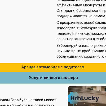
эффективные маршруты и п
Стандарты безопасности, п
поддерживаются на самом 
С прозрачным, всеобъем
аэропорта в Стамбуле
пред
платежей, никаких неожид
аспект организован для об
Забронируйте ваш
сервис 
начните ваше пребывание в
обслуживания, созданного 
Аренда автомобиля с водителем
Услуги личного шофера
онам Стамбула на такси может
ень в Стамбуле
вы полностью