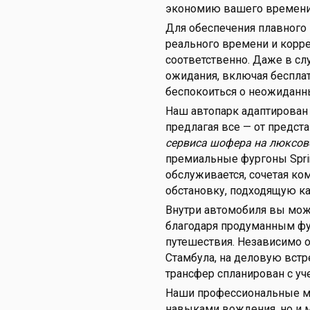
экономию вашего времени 
Для обеспечения плавного
реального времени и корр
соответственно. Даже в сл
ожидания, включая бесплат
беспокоиться о неожиданн
Наш автопарк адаптирован
предлагая все — от предст
сервиса шофера на люксо
премиальные фургоны Spri
обслуживается, сочетая к
обстановку, подходящую ка
Внутри автомобиля вы може
благодаря продуманным фу
путешествия. Независимо от
Стамбула, на деловую вст
трансфер спланирован с у
Наши профессиональные м
навыками вождения, но и 