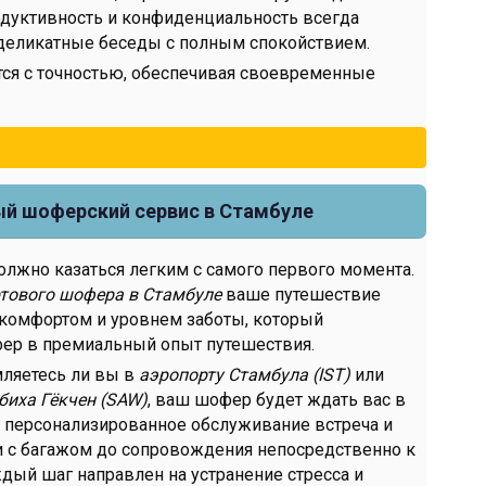
одуктивность и конфиденциальность всегда
 деликатные беседы с полным спокойствием.
тся с точностью, обеспечивая своевременные
й шоферский сервис в Стамбуле
лжно казаться легким с самого первого момента.
тового шофера в Стамбуле
ваше путешествие
 комфортом и уровнем заботы, который
фер в премиальный опыт путешествия.
мляетесь ли вы в
аэропорту Стамбула (IST)
или
биха Гёкчен
(SAW)
, ваш шофер будет ждать вас в
я персонализированное обслуживание встреча и
 с багажом до сопровождения непосредственно к
ый шаг направлен на устранение стресса и