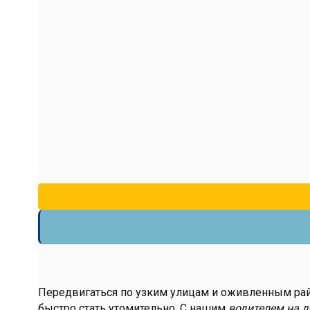
Передвигаться по узким улицам и оживленным рай
быстро стать утомительно. С нашим
водителем на д