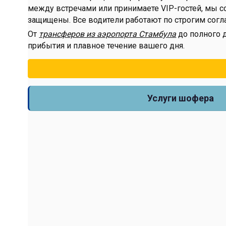
между встречами или принимаете VIP-гостей, мы 
защищены. Все водители работают по строгим сог
От
трансферов из аэропорта Стамбула
до полного 
прибытия и плавное течение вашего дня.
Услуги шофера