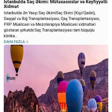
İstanbulda Saç Əkimi: Mütəxəssislər və Keyfiyyətli
Xidmət
İstanbulda Ən Yaxşı Saç ƏkimiSaç Ekimi (Kişi/Qadın),
Saqqal və Bığ Transplantasiyası, Qaş Transplantasiyası,
PRP Müalicəsi və Mezoterapiya Müalicəsi xidmətləri
göstərən şirkətdir.Saç Transplantasiyası tam hüquqlu
klinika...
DAHA FAZLA