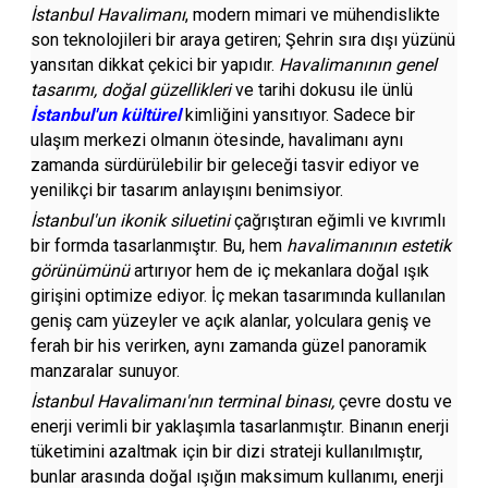
İstanbul Havalimanı
, modern mimari ve mühendislikte
son teknolojileri bir araya getiren; Şehrin sıra dışı yüzünü
yansıtan dikkat çekici bir yapıdır.
Havalimanının genel
tasarımı, doğal güzellikleri
ve tarihi dokusu ile ünlü
İstanbul'un kültürel
kimliğini yansıtıyor. Sadece bir
ulaşım merkezi olmanın ötesinde, havalimanı aynı
zamanda sürdürülebilir bir geleceği tasvir ediyor ve
yenilikçi bir tasarım anlayışını benimsiyor.
İstanbul'un ikonik siluetini
çağrıştıran eğimli ve kıvrımlı
bir formda tasarlanmıştır. Bu, hem
havalimanının estetik
görünümünü
artırıyor hem de iç mekanlara doğal ışık
girişini optimize ediyor. İç mekan tasarımında kullanılan
geniş cam yüzeyler ve açık alanlar, yolculara geniş ve
ferah bir his verirken, aynı zamanda güzel panoramik
manzaralar sunuyor.
İstanbul Havalimanı'nın terminal binası,
çevre dostu ve
enerji verimli bir yaklaşımla tasarlanmıştır. Binanın enerji
tüketimini azaltmak için bir dizi strateji kullanılmıştır,
bunlar arasında doğal ışığın maksimum kullanımı, enerji