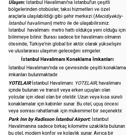
Ulaşım:
İstanbul Havalimanı'na İstanbul'un çeşitli
bölgelerinden otobüsler, taksi hizmetleri ve özel
araçlarla ulaşılabildiği gibi şehir merkezi (
Mecidiyeköy-
İstanbul havalimanı
) metro ile de ulaşabilirsiniz.
İstanbul havalimanı metro hattı oldukça yeni olduğu için
bilinmeye bilinir. Burası sadece bir havalimanı olmanın
ötesinde, Türkiye'nin global bir aktör olarak yükselişini
ve uluslararası ulaşımın geleceğini simgeler.
İstanbul Havalimanı Konaklama İmkanları
İstanbul Havalimanı'nda ve çevresinde çeşitli konaklama
imkanları bulunmaktadır.
YOTELAIR
İstanbul Havalimanı:
YOTELAIR
, havalimanı
içinde bulunan ve transit veya erken uçuşları olan
yolcular için ideal olan bir oteldir. Uzun veya kısa süreli
konaklamalar için kabinler sunar. Bu otel, uçuş öncesi
veya sonrası rahatlamak için mükemmel bir seçenektir.
Park Inn by Radisson İstanbul Airport:
İstanbul
Havalimanına sadece birkaç kilometre uzaklıkta bulunan
bu otel, modern konfor ve kolaylık sunar. Ayrıca bir